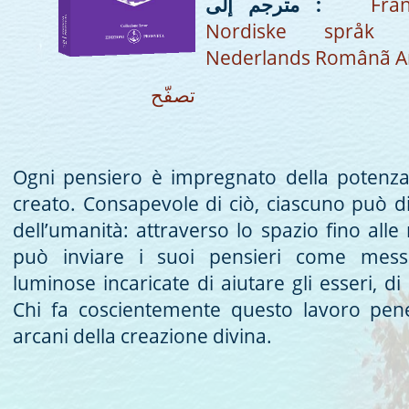
Fran
مترجم إلى :
Nordiske språk
Nederlands
Românã
A
تصفّح
Ogni pensiero è impregnato della potenza 
creato. Consapevole di ciò, ciascuno può d
dell’umanità: attraverso lo spazio fino alle 
può inviare i suoi pensieri come mess
luminose incaricate di aiutare gli esseri, di c
Chi fa coscientemente questo lavoro pen
arcani della creazione divina.