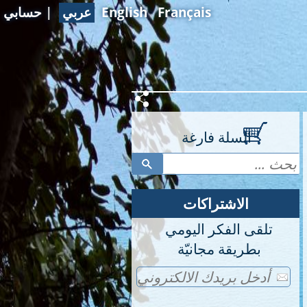
Français
English
عربي
|
حسابي
السلة فارغة
الاشتراكات
تلقى الفكر اليومي
بطريقة مجانيّة