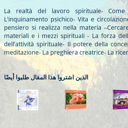
La realtà del lavoro spirituale- Com
L’inquinamento psichico- Vita e circolazion
pensiero si realizza nella materia –Cercare 
materiali e i mezzi spirituali - La forza del
dell’attività spirituale- Il potere della con
meditazione- La preghiera creatrice- La ricer
الذين اشتروا هذا المقال طلبوا أيضًا