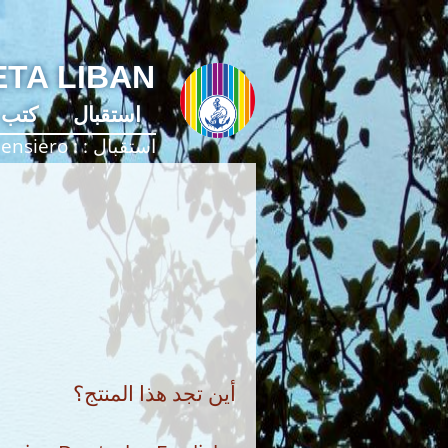
TA LIBAN
استقبال
كتب
استقبال
pensiero
أين تجد هذا المنتج؟