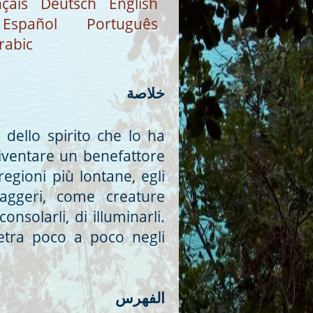
çais
Deutsch
English
Español
Português
rabic
خلاصة
dello spirito che lo ha
iventare un benefattore
regioni più lontane, egli
aggeri, come creature
onsolarli, di illuminarli.
etra poco a poco negli
الفهرس